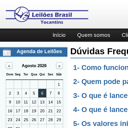
Início
Quem somos
Cl
Dúvidas Freq
Agenda de Leilões
Agosto 2026
«
»
1- Como funcion
Dom
Seg
Ter
Qua
Qui
Sex
Sáb
2- Quem pode pa
1
2
3
4
5
6
7
8
3- O que é lanc
9
10
11
12
13
14
15
4- O que é lanc
16
17
18
19
20
21
22
23
24
25
26
27
28
29
5- Os valores in