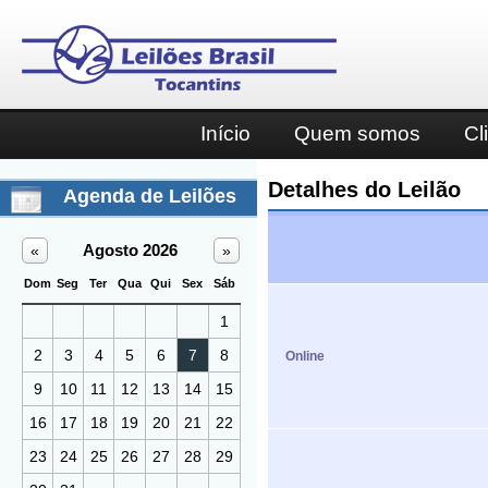
Início
Quem somos
Cl
Detalhes do Leilão
Agenda de Leilões
Agosto 2026
«
»
Dom
Seg
Ter
Qua
Qui
Sex
Sáb
1
2
3
4
5
6
7
8
Online
9
10
11
12
13
14
15
16
17
18
19
20
21
22
23
24
25
26
27
28
29