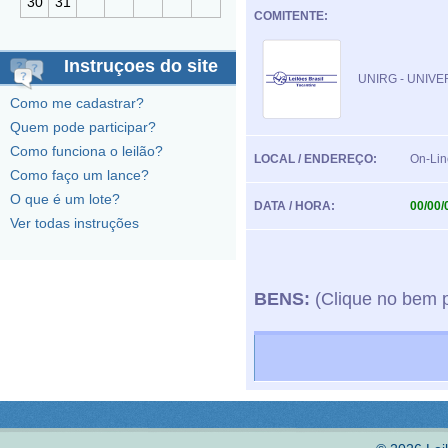
30
31
COMITENTE:
Instruçoes do site
UNIRG - UNIV
Como me cadastrar?
Quem pode participar?
Como funciona o leilão?
LOCAL / ENDEREÇO:
On-Lin
Como faço um lance?
O que é um lote?
DATA / HORA:
00/00/
Ver todas instruções
BENS:
(Clique no bem p